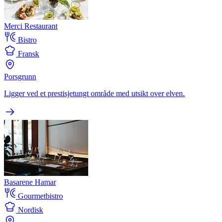
Merci Restaurant
Bistro
Fransk
Porsgrunn
Ligger ved et prestisjetungt område med utsikt over elven.
Basarene Hamar
Gourmetbistro
Nordisk