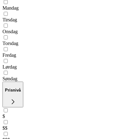
Mandag
Tirsdag
Onsdag
Torsdag
Fredag
Lørdag
Søndag
Prisnivå
$
$$