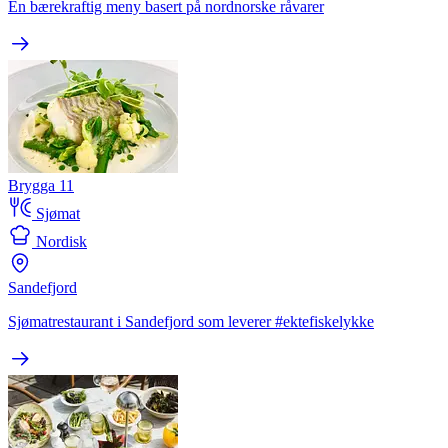
En bærekraftig meny basert på nordnorske råvarer
Brygga 11
Sjømat
Nordisk
Sandefjord
Sjømatrestaurant i Sandefjord som leverer #ektefiskelykke