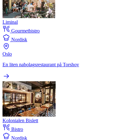
Liminal
Gourmetbistro
Nordisk
Oslo
En liten nabolagsrestaurant på Torshov
Kolonialen Bislett
Bistro
Nordisk