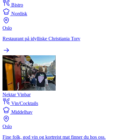
Bistro
Nordisk
Oslo
Restaurant på idylliske Christiania Torv
Nektar Vinbar
Vin/Cocktails
Middelhav
Oslo
Fine folk, god vin og kortreist mat finner du hos oss.