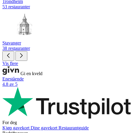
Trondheim
53 restauranter
Stavanger
38 restauranter
Vis flere
Gi en kveld
Enestående
4.8 av 5
For deg
Kjøp gavekort
Dine gavekort
Restaurantguide