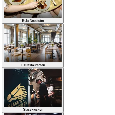
Bula Neobistro
Fløirestauranten
Glasskiosken