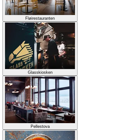
Fløirestauranten
Glasskiosken
Pellestova