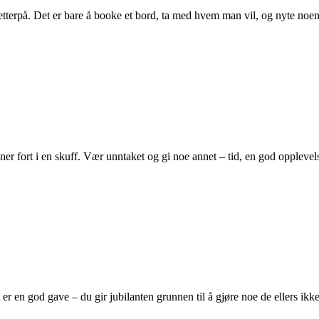
g etterpå. Det er bare å booke et bord, ta med hvem man vil, og nyte noe
er fort i en skuff. Vær unntaket og gi noe annet – tid, en god opplevelse
 en god gave – du gir jubilanten grunnen til å gjøre noe de ellers ikke vil