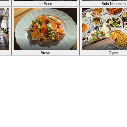
Le Sund
Bula Neobistro
Bravo
Olgas