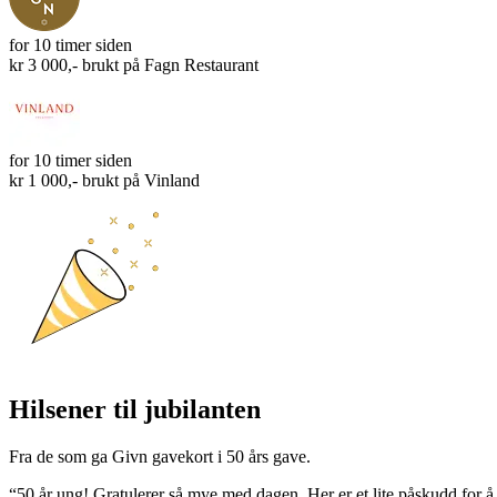
for 10 timer siden
kr 3 000,- brukt på
Fagn Restaurant
for 10 timer siden
kr 1 000,- brukt på
Vinland
Hilsener til jubilanten
Fra de som ga Givn gavekort i 50 års gave.
“50 år ung! Gratulerer så mye med dagen. Her er et lite påskudd for å