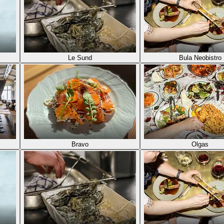
Le Sund
Bula Neobistro
Bravo
Olgas