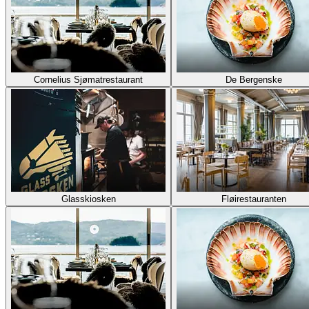
Cornelius Sjømatrestaurant
De Bergenske
Glasskiosken
Fløirestauranten