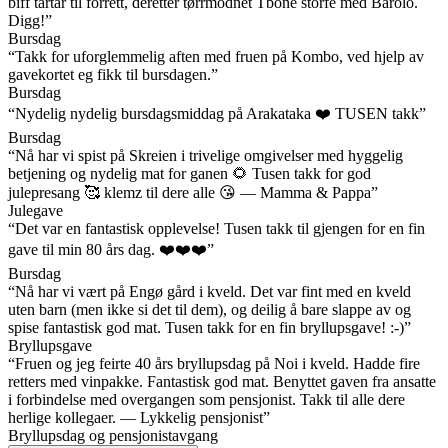
biff tartar til forrett, deretter tørrmodnet Tbone storfe med Barolo.
Digg!”
Bursdag
“Takk for uforglemmelig aften med fruen på Kombo, ved hjelp av
gavekortet eg fikk til bursdagen.”
Bursdag
“Nydelig nydelig bursdagsmiddag på Arakataka ❤️ TUSEN takk”
Bursdag
“Nå har vi spist på Skreien i trivelige omgivelser med hyggelig
betjening og nydelig mat for ganen 🌻 Tusen takk for god
julepresang 🥰 klemz til dere alle 😘 — Mamma & Pappa”
Julegave
“Det var en fantastisk opplevelse! Tusen takk til gjengen for en fin
gave til min 80 års dag. ❤️❤️❤️”
Bursdag
“Nå har vi vært på Engø gård i kveld. Det var fint med en kveld
uten barn (men ikke si det til dem), og deilig å bare slappe av og
spise fantastisk god mat. Tusen takk for en fin bryllupsgave! :-)”
Bryllupsgave
“Fruen og jeg feirte 40 års bryllupsdag på Noi i kveld. Hadde fire
retters med vinpakke. Fantastisk god mat. Benyttet gaven fra ansatte
i forbindelse med overgangen som pensjonist. Takk til alle dere
herlige kollegaer. — Lykkelig pensjonist”
Bryllupsdag og pensjonistavgang