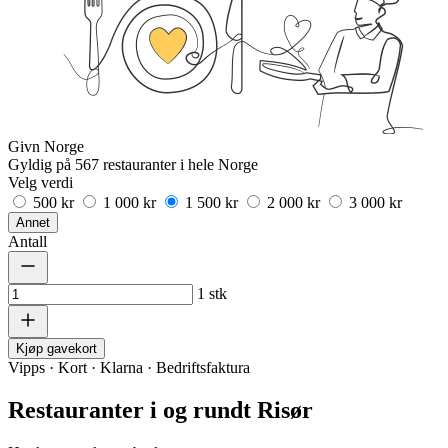
Givn Norge
Gyldig på 567 restauranter i hele Norge
Velg verdi
500 kr
1 000 kr
1 500 kr
2 000 kr
3 000 kr
Annet
Antall
1
stk
Kjøp gavekort
Vipps · Kort · Klarna · Bedriftsfaktura
Restauranter i og rundt Risør