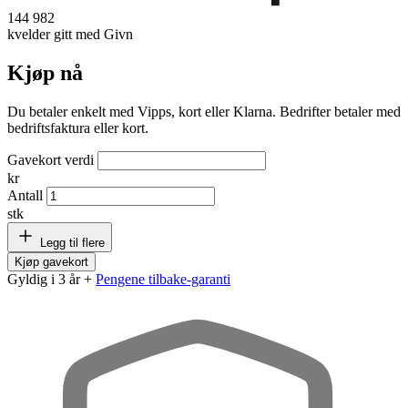
144 982
kvelder gitt med Givn
Kjøp nå
Du betaler enkelt med Vipps, kort eller Klarna. Bedrifter betaler med
bedriftsfaktura eller kort.
Gavekort verdi
kr
Antall
stk
Legg til flere
Kjøp gavekort
Gyldig i 3 år +
Pengene tilbake-garanti