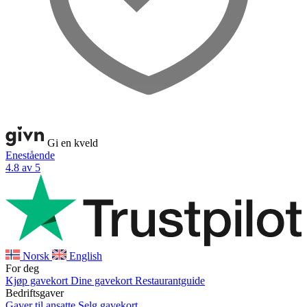
Gi en kveld
Enestående
4.8 av 5
Norsk
English
For deg
Kjøp gavekort
Dine gavekort
Restaurantguide
Bedriftsgaver
Gaver til ansatte
Selg gavekort