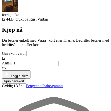
forrige uke
kr 443,- brukt på
Rust Vinbar
Kjøp nå
Du betaler enkelt med Vipps, kort eller Klarna. Bedrifter betaler med
bedriftsfaktura eller kort.
Gavekort verdi
kr
Antall
stk
Legg til flere
Kjøp gavekort
Gyldig i 3 år +
Pengene tilbake-garanti