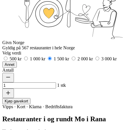
Givn Norge
Gyldig på 567 restauranter i hele Norge
Velg verdi
500 kr
1 000 kr
1 500 kr
2 000 kr
3 000 kr
Annet
Antall
1
stk
Kjøp gavekort
Vipps · Kort · Klarna · Bedriftsfaktura
Restauranter i og rundt Mo i Rana