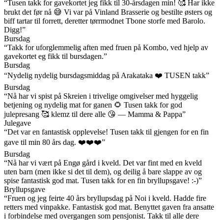
“Tusen takk for gavekortet jeg fikk til 30-årsdagen min! 🥰 Har ikke
brukt det før nå 😅 Vi var på Vinland Brasserie og bestilte østers og
biff tartar til forrett, deretter tørrmodnet Tbone storfe med Barolo.
Digg!”
Bursdag
“Takk for uforglemmelig aften med fruen på Kombo, ved hjelp av
gavekortet eg fikk til bursdagen.”
Bursdag
“Nydelig nydelig bursdagsmiddag på Arakataka ❤️ TUSEN takk”
Bursdag
“Nå har vi spist på Skreien i trivelige omgivelser med hyggelig
betjening og nydelig mat for ganen 🌻 Tusen takk for god
julepresang 🥰 klemz til dere alle 😘 — Mamma & Pappa”
Julegave
“Det var en fantastisk opplevelse! Tusen takk til gjengen for en fin
gave til min 80 års dag. ❤️❤️❤️”
Bursdag
“Nå har vi vært på Engø gård i kveld. Det var fint med en kveld
uten barn (men ikke si det til dem), og deilig å bare slappe av og
spise fantastisk god mat. Tusen takk for en fin bryllupsgave! :-)”
Bryllupsgave
“Fruen og jeg feirte 40 års bryllupsdag på Noi i kveld. Hadde fire
retters med vinpakke. Fantastisk god mat. Benyttet gaven fra ansatte
i forbindelse med overgangen som pensjonist. Takk til alle dere