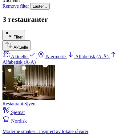
Michelin
Remove filter
Laster...
3 restauranter
Filter
Aktuelle
Aktuelle
Nærmeste
Alfabetisk (A-Å)
Alfabetisk (Å-A)
Restaurant Sjyen
Sjømat
Nordisk
Moderne smaker - inspirert av lokale råvarer