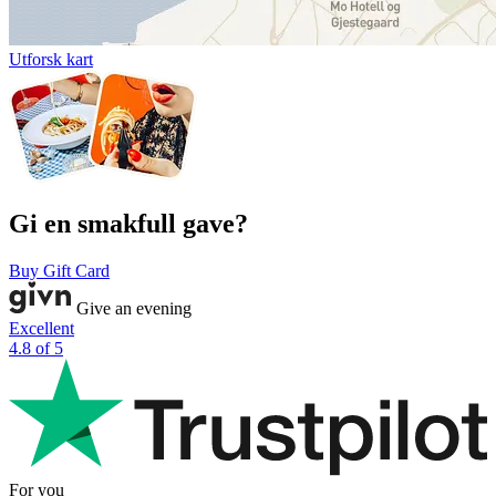
Utforsk kart
Gi en smakfull gave?
Buy Gift Card
Give an evening
Excellent
4.8 of 5
For you