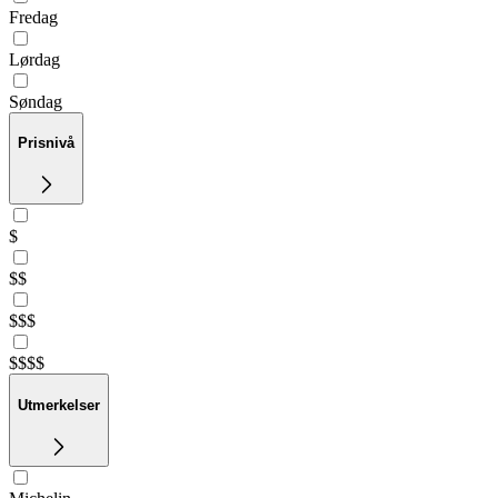
Fredag
Lørdag
Søndag
Prisnivå
$
$$
$$$
$$$$
Utmerkelser