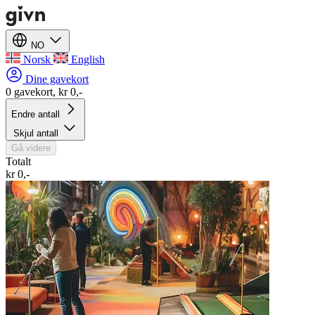
NO
Norsk
English
Dine gavekort
0 gavekort, kr 0,-
Endre antall
Skjul antall
Gå videre
Totalt
kr 0,-