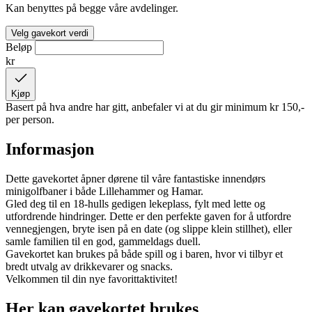
Kan benyttes på begge våre avdelinger.
Velg gavekort verdi
Beløp
kr
Kjøp
Basert på hva andre har gitt, anbefaler vi at du gir minimum
kr 150,-
per person.
Informasjon
Dette gavekortet åpner dørene til våre fantastiske innendørs
minigolfbaner i både Lillehammer og Hamar.
Gled deg til en 18-hulls gedigen lekeplass, fylt med lette og
utfordrende hindringer. Dette er den perfekte gaven for å utfordre
vennegjengen, bryte isen på en date (og slippe klein stillhet), eller
samle familien til en god, gammeldags duell.
Gavekortet kan brukes på både spill og i baren, hvor vi tilbyr et
bredt utvalg av drikkevarer og snacks.
Velkommen til din nye favorittaktivitet!
Her kan gavekortet brukes