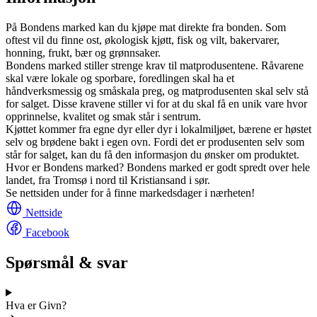
På Bondens marked kan du kjøpe mat direkte fra bonden. Som
oftest vil du finne ost, økologisk kjøtt, fisk og vilt, bakervarer,
honning, frukt, bær og grønnsaker.
Bondens marked stiller strenge krav til matprodusentene. Råvarene
skal være lokale og sporbare, foredlingen skal ha et
håndverksmessig og småskala preg, og matprodusenten skal selv stå
for salget. Disse kravene stiller vi for at du skal få en unik vare hvor
opprinnelse, kvalitet og smak står i sentrum.
Kjøttet kommer fra egne dyr eller dyr i lokalmiljøet, bærene er høstet
selv og brødene bakt i egen ovn. Fordi det er produsenten selv som
står for salget, kan du få den informasjon du ønsker om produktet.
Hvor er Bondens marked? Bondens marked er godt spredt over hele
landet, fra Tromsø i nord til Kristiansand i sør.
Se nettsiden under for å finne markedsdager i nærheten!
Nettside
Facebook
Spørsmål & svar
Hva er Givn?