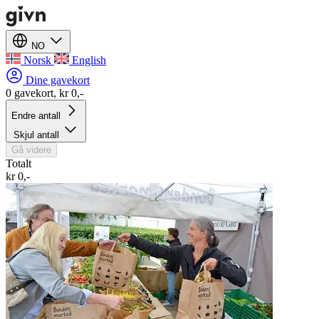
NO
Norsk
English
Dine gavekort
0 gavekort, kr 0,-
Endre antall
Skjul antall
Gå videre
Totalt
kr 0,-