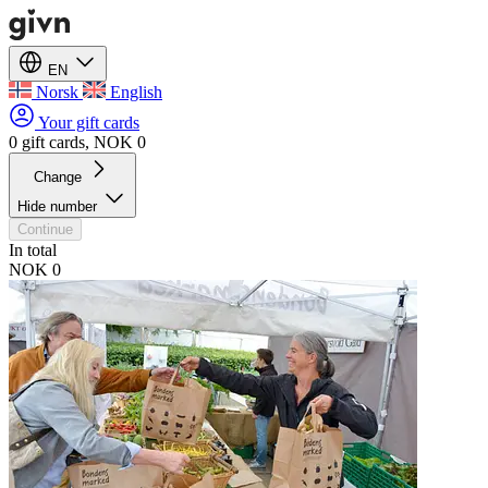
EN
Norsk
English
Your gift cards
0 gift cards, NOK 0
Change
Hide number
Continue
In total
NOK 0