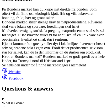
På Bondens marked kan du kjøpe mat direkte fra bonden. Som
oftest vil du finne ost, økologisk kjøtt, fisk og vilt, bakervarer,
honning, frukt, bær og grønnsaker.
Bondens marked stiller strenge krav til matprodusentene. Råvarene
skal være lokale og sporbare, foredlingen skal ha et
håndverksmessig og småskala preg, og matprodusenten skal selv stå
for salget. Disse kravene stiller vi for at du skal få en unik vare hvor
opprinnelse, kvalitet og smak står i sentrum.
Kjøttet kommer fra egne dyr eller dyr i lokalmiljøet, bærene er høstet
selv og brødene bakt i egen ovn. Fordi det er produsenten selv som
står for salget, kan du få den informasjon du ønsker om produktet.
Hvor er Bondens marked? Bondens marked er godt spredt over hele
landet, fra Tromsø i nord til Kristiansand i sør.
Se nettsiden under for å finne markedsdager i nærheten!
Website
Facebook
Questions & answers
What is Givn?