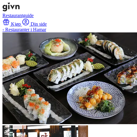
Restaurantguide
Kjøp
Din side
‹ Restauranter i Hamar