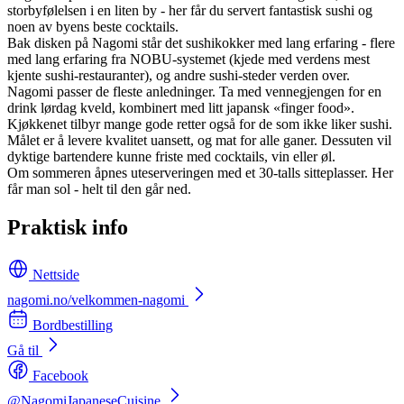
storbyfølelsen i en liten by - her får du servert fantastisk sushi og
noen av byens beste cocktails.
Bak disken på Nagomi står det sushikokker med lang erfaring - flere
med lang erfaring fra NOBU-systemet (kjede med verdens mest
kjente sushi-restauranter), og andre sushi-steder verden over.
Nagomi passer de fleste anledninger. Ta med vennegjengen for en
drink lørdag kveld, kombinert med litt japansk «finger food».
Kjøkkenet tilbyr mange gode retter også for de som ikke liker sushi.
Målet er å levere kvalitet uansett, og mat for alle ganer. Dessuten vil
dyktige bartendere kunne friste med cocktails, vin eller øl.
Om sommeren åpnes uteserveringen med et 30-talls sitteplasser. Her
får man sol - helt til den går ned.
Praktisk info
Nettside
nagomi.no/velkommen-nagomi
Bordbestilling
Gå til
Facebook
@NagomiJapaneseCuisine