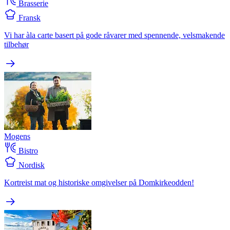
Brasserie
Fransk
Vi har àla carte basert på gode råvarer med spennende, velsmakende
tilbehør
Mogens
Bistro
Nordisk
Kortreist mat og historiske omgivelser på Domkirkeodden!