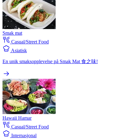
Smak mat
Casual/Street Food
Asiatisk
En unik smaksopplevelse på Smak Mat 食之味!
Hawaii Hamar
Casual/Street Food
Internasjonal