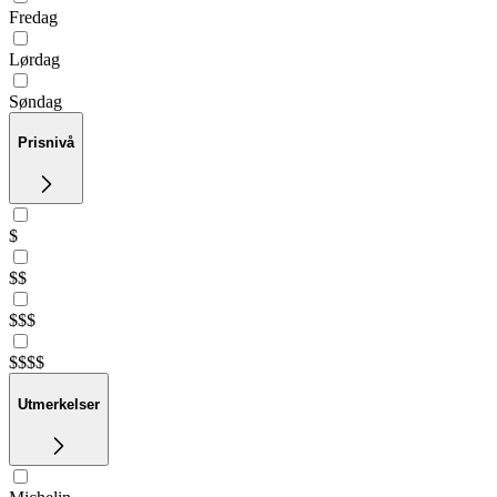
Fredag
Lørdag
Søndag
Prisnivå
$
$$
$$$
$$$$
Utmerkelser