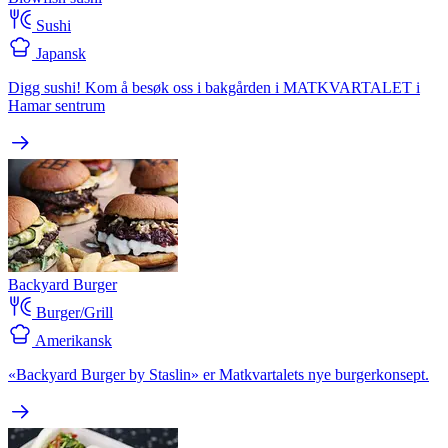
Sushi
Japansk
Digg sushi! Kom å besøk oss i bakgården i MATKVARTALET i
Hamar sentrum
Backyard Burger
Burger/Grill
Amerikansk
«Backyard Burger by Staslin» er Matkvartalets nye burgerkonsept.