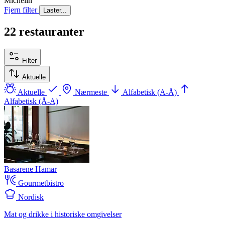
Michelin
Fjern filter
Laster...
22 restauranter
Filter
Aktuelle
Aktuelle
Nærmeste
Alfabetisk (A-Å)
Alfabetisk (Å-A)
Basarene Hamar
Gourmetbistro
Nordisk
Mat og drikke i historiske omgivelser