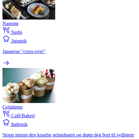
Nagomi
Sushi
Japansk
Japanese "cross-over"
Gelatiamo
Café/Bakeri
Italiensk
Stopp innom den koselig gelatobaren og drøm deg bort til sydligere