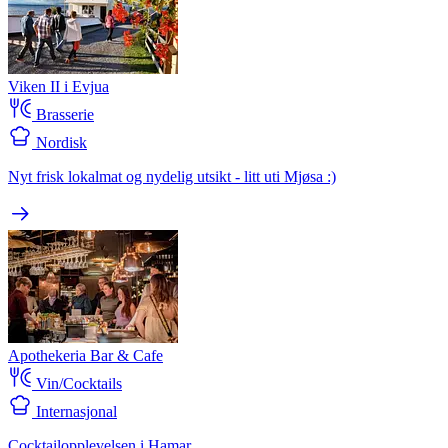
Viken II i Evjua
Brasserie
Nordisk
Nyt frisk lokalmat og nydelig utsikt - litt uti Mjøsa :)
Apothekeria Bar & Cafe
Vin/Cocktails
Internasjonal
Cocktailopplevelsen i Hamar