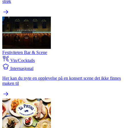
strøk
Festiviteten Bar & Scene
Vin/Cocktails
Internasjonal
Her kan du nyte en opplevelse på en konsert scene det ikke finnes
maken til