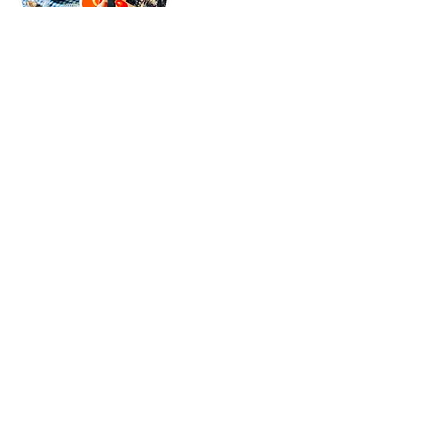
Gi en smakfull gave?
Kjøp gavekort
Gi en kveld
Enestående
4.8 av 5
For deg
Kjøp gavekort
Dine gavekort
Restaurantguide
Bedriftsgaver
Gaver til ansatte
Selg gavekort
Selskap
Kontakt oss
Om oss
Givn Norge AS
Sorgenfriveien 9, 7031 Trondheim
Org.nr 927 405
938