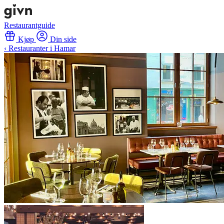
Restaurantguide
Kjøp
Din side
‹ Restauranter i Hamar