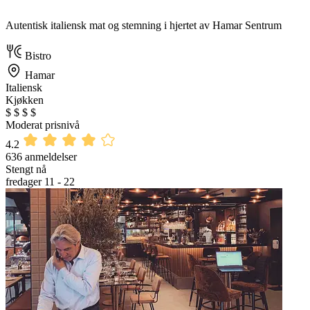
Autentisk italiensk mat og stemning i hjertet av Hamar Sentrum
Bistro
Hamar
Italiensk
Kjøkken
$
$
$
$
Moderat prisnivå
4.2
636 anmeldelser
Stengt nå
fredager 11 - 22