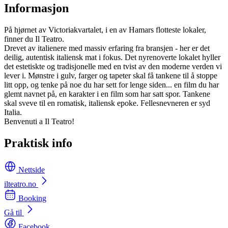
Informasjon
På hjørnet av Victoriakvartalet, i en av Hamars flotteste lokaler,
finner du Il Teatro.
Drevet av italienere med massiv erfaring fra bransjen - her er det
deilig, autentisk italiensk mat i fokus. Det nyrenoverte lokalet hyller
det estetiskte og tradisjonelle med en tvist av den moderne verden vi
lever i. Mønstre i gulv, farger og tapeter skal få tankene til å stoppe
litt opp, og tenke på noe du har sett for lenge siden... en film du har
glemt navnet på, en karakter i en film som har satt spor. Tankene
skal sveve til en romatisk, italiensk epoke. Fellesnevneren er syd
Italia.
Benvenuti a Il Teatro!
Praktisk info
Nettside
ilteatro.no
Booking
Gå til
Facebook