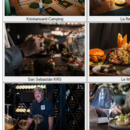
Kristiansand Camping
La Re
San Sebastián KRS
Le M