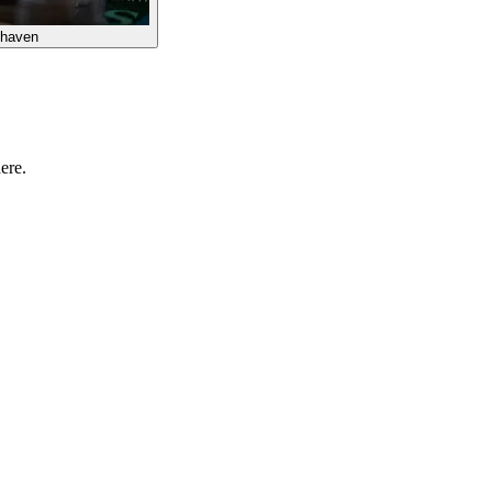
dhaven
ere.