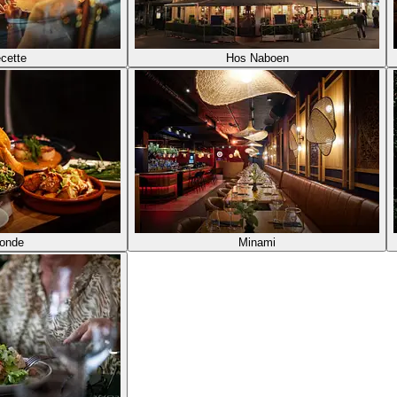
cette
Hos Naboen
onde
Minami