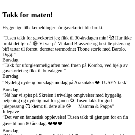
Takk for maten!
Hyggelige tilbakemeldinger når gavekortet blir brukt.
“Tusen takk for gavekortet jeg fikk til 30-årsdagen min! 🥰 Har ikke
brukt det før nå 😅 Vi var på Vinland Brasserie og bestilte østers og
biff tartar til forrett, deretter tørrmodnet Tbone storfe med Barolo.
Digg!”
Bursdag
“Takk for uforglemmelig aften med fruen på Kombo, ved hjelp av
gavekortet eg fikk til bursdagen.”
Bursdag
“Nydelig nydelig bursdagsmiddag på Arakataka ❤️ TUSEN takk”
Bursdag
“Nå har vi spist på Skreien i trivelige omgivelser med hyggelig
betjening og nydelig mat for ganen 🌻 Tusen takk for god
julepresang 🥰 klemz til dere alle 😘 — Mamma & Pappa”
Julegave
“Det var en fantastisk opplevelse! Tusen takk til gjengen for en fin
gave til min 80 års dag. ❤️❤️❤️”
Bursdag