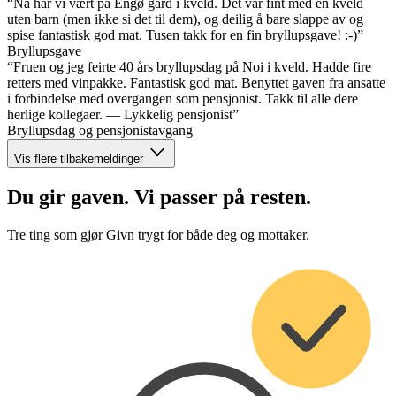
“Nå har vi vært på Engø gård i kveld. Det var fint med en kveld
uten barn (men ikke si det til dem), og deilig å bare slappe av og
spise fantastisk god mat. Tusen takk for en fin bryllupsgave! :-)”
Bryllupsgave
“Fruen og jeg feirte 40 års bryllupsdag på Noi i kveld. Hadde fire
retters med vinpakke. Fantastisk god mat. Benyttet gaven fra ansatte
i forbindelse med overgangen som pensjonist. Takk til alle dere
herlige kollegaer. — Lykkelig pensjonist”
Bryllupsdag og pensjonistavgang
Vis flere tilbakemeldinger
Du gir gaven. Vi passer på resten.
Tre ting som gjør Givn trygt for både deg og mottaker.