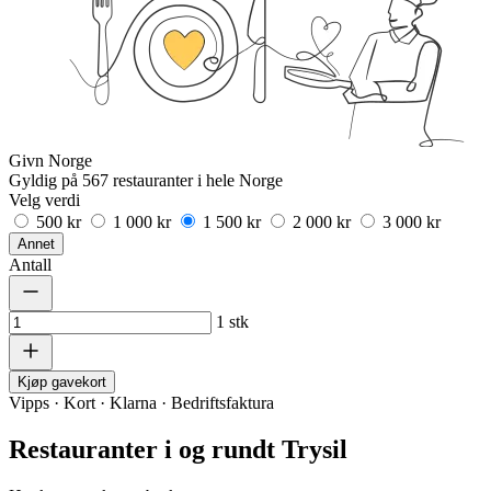
Givn Norge
Gyldig på 567 restauranter i hele Norge
Velg verdi
500 kr
1 000 kr
1 500 kr
2 000 kr
3 000 kr
Annet
Antall
1
stk
Kjøp gavekort
Vipps · Kort · Klarna · Bedriftsfaktura
Restauranter i og rundt Trysil