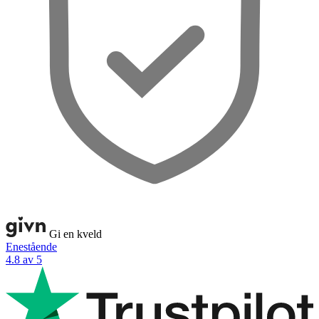
Gi en kveld
Enestående
4.8 av 5