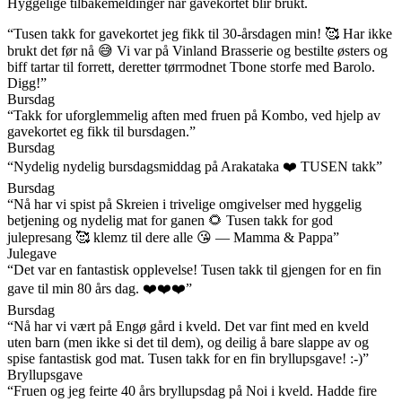
Hyggelige tilbakemeldinger når gavekortet blir brukt.
“Tusen takk for gavekortet jeg fikk til 30-årsdagen min! 🥰 Har ikke
brukt det før nå 😅 Vi var på Vinland Brasserie og bestilte østers og
biff tartar til forrett, deretter tørrmodnet Tbone storfe med Barolo.
Digg!”
Bursdag
“Takk for uforglemmelig aften med fruen på Kombo, ved hjelp av
gavekortet eg fikk til bursdagen.”
Bursdag
“Nydelig nydelig bursdagsmiddag på Arakataka ❤️ TUSEN takk”
Bursdag
“Nå har vi spist på Skreien i trivelige omgivelser med hyggelig
betjening og nydelig mat for ganen 🌻 Tusen takk for god
julepresang 🥰 klemz til dere alle 😘 — Mamma & Pappa”
Julegave
“Det var en fantastisk opplevelse! Tusen takk til gjengen for en fin
gave til min 80 års dag. ❤️❤️❤️”
Bursdag
“Nå har vi vært på Engø gård i kveld. Det var fint med en kveld
uten barn (men ikke si det til dem), og deilig å bare slappe av og
spise fantastisk god mat. Tusen takk for en fin bryllupsgave! :-)”
Bryllupsgave
“Fruen og jeg feirte 40 års bryllupsdag på Noi i kveld. Hadde fire