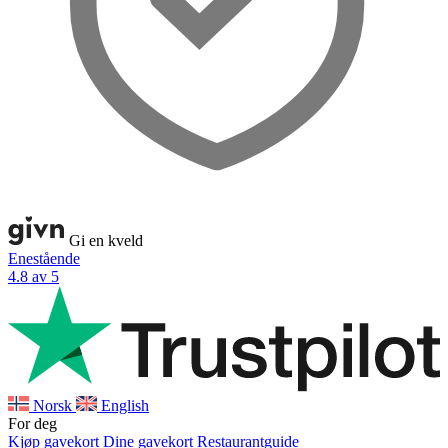
Gi en kveld
Enestående
4.8 av 5
Norsk
English
For deg
Kjøp gavekort
Dine gavekort
Restaurantguide