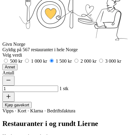
Givn Norge
Gyldig på 567 restauranter i hele Norge
Velg verdi
500 kr
1 000 kr
1 500 kr
2 000 kr
3 000 kr
Annet
Antall
1
stk
Kjøp gavekort
Vipps · Kort · Klarna · Bedriftsfaktura
Restauranter i og rundt Lierne