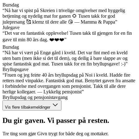
Bursdag
“Nå har vi spist på Skreien i trivelige omgivelser med hyggelig
betjening og nydelig mat for ganen 🌻 Tusen takk for god
julepresang 🥰 klemz til dere alle 😘 — Mamma & Pappa”
Julegave
“Det var en fantastisk opplevelse! Tusen takk til gjengen for en fin
gave til min 80 års dag. ❤️❤️❤️”
Bursdag
“Nå har vi vært på Engø gård i kveld. Det var fint med en kveld
uten barn (men ikke si det til dem), og deilig å bare slappe av og
spise fantastisk god mat. Tusen takk for en fin bryllupsgave! :-)”
Bryllupsgave
“Fruen og jeg feirte 40 års bryllupsdag på Noi i kveld. Hadde fire
retters med vinpakke. Fantastisk god mat. Benyttet gaven fra ansatte
i forbindelse med overgangen som pensjonist. Takk til alle dere
herlige kollegaer. — Lykkelig pensjonist”
Bryllupsdag og pensjonistavgang
Vis flere tilbakemeldinger
Du gir gaven. Vi passer på resten.
Tre ting som gjør Givn trygt for både deg og mottaker.