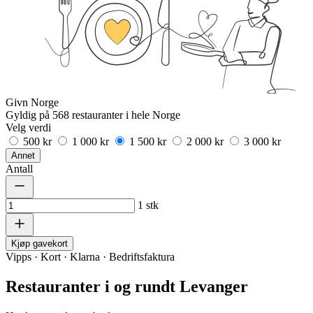
Givn Norge
Gyldig på 568 restauranter i hele Norge
Velg verdi
500 kr
1 000 kr
1 500 kr
2 000 kr
3 000 kr
Annet
Antall
1
stk
Kjøp gavekort
Vipps · Kort · Klarna · Bedriftsfaktura
Restauranter i og rundt Levanger