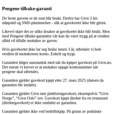
Pengene tilbake-garanti
De beste gavene er de som blir brukt. Derfor har Givn 3 års
utløpstid og SMS-påminnelser - slik at gavekortet ikke blir glemt.
Likevel skjer det av ulike årsaker at gavekortet ikke blir brukt. Men
med Pengene tilbake-garantien vår kan du være trygg på at verdien
alltid vil tilfalle mottaker av gaven:
Hvis gavekortet ikke lar seg bruke innen 3 år, utbetaler vi hele
verdien til mottakerens konto. Enkelt og trygt.
Garantien følger automatisk med når du kjøper gavekort på Givn.no.
Det eneste vi krever er at mottaker oppgir kontonummer når
pengene skal utbetales.
Garantien gjelder gavekort kjøpt etter 27. mars 2025 (datoen da
garantien ble innført).
Garantien gjelder Givn sine plattformgavekort, eksempelvis “Givn
Norge”, “Givn Oslo” osv. Gavekort kjøpt direkte fra en restaurant
(direktegavekort) er ikke omfattet av garantien.
Garantien gjelder ikke ved bedriftskjøp. På grunn av praktiske