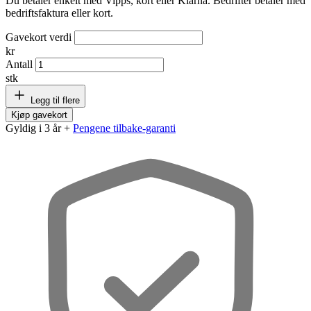
Du betaler enkelt med Vipps, kort eller Klarna. Bedrifter betaler med
bedriftsfaktura eller kort.
Gavekort verdi
kr
Antall
stk
Legg til flere
Kjøp gavekort
Gyldig i 3 år +
Pengene tilbake-garanti