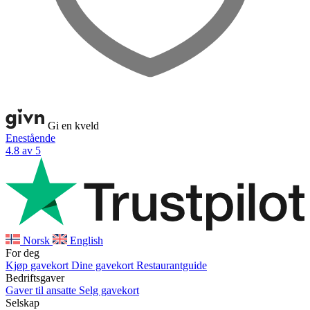
Gi en kveld
Enestående
4.8 av 5
Norsk
English
For deg
Kjøp gavekort
Dine gavekort
Restaurantguide
Bedriftsgaver
Gaver til ansatte
Selg gavekort
Selskap