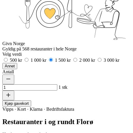
Givn Norge
Gyldig på 568 restauranter i hele Norge
Velg verdi
500 kr
1 000 kr
1 500 kr
2 000 kr
3 000 kr
Annet
Antall
1
stk
Kjøp gavekort
Vipps · Kort · Klarna · Bedriftsfaktura
Restauranter i og rundt Florø