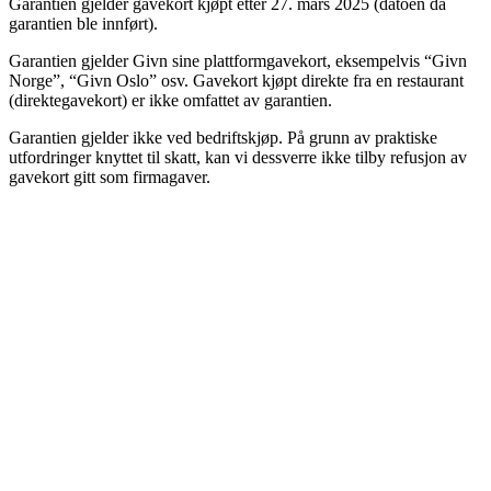
Garantien gjelder gavekort kjøpt etter 27. mars 2025 (datoen da
garantien ble innført).
Garantien gjelder Givn sine plattformgavekort, eksempelvis “Givn
Norge”, “Givn Oslo” osv. Gavekort kjøpt direkte fra en restaurant
(direktegavekort) er ikke omfattet av garantien.
Garantien gjelder ikke ved bedriftskjøp. På grunn av praktiske
utfordringer knyttet til skatt, kan vi dessverre ikke tilby refusjon av
gavekort gitt som firmagaver.