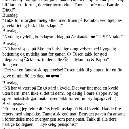
biff tartar til forrett, deretter tørrmodnet Tbone storfe med Barolo.
Digg!”
Bursdag
“Takk for uforglemmelig aften med fruen på Kombo, ved hjelp av
gavekortet eg fikk til bursdagen.”
Bursdag
“Nydelig nydelig bursdagsmiddag på Arakataka ❤️ TUSEN takk”
Bursdag
“Nå har vi spist på Skreien i trivelige omgivelser med hyggelig
betjening og nydelig mat for ganen 🌻 Tusen takk for god
julepresang 🥰 klemz til dere alle 😘 — Mamma & Pappa”
Julegave
“Det var en fantastisk opplevelse! Tusen takk til gjengen for en fin
gave til min 80 års dag. ❤️❤️❤️”
Bursdag
“Nå har vi vært på Engø gård i kveld. Det var fint med en kveld
uten barn (men ikke si det til dem), og deilig å bare slappe av og
spise fantastisk god mat. Tusen takk for en fin bryllupsgave! :-)”
Bryllupsgave
“Fruen og jeg feirte 40 års bryllupsdag på Noi i kveld. Hadde fire
retters med vinpakke. Fantastisk god mat. Benyttet gaven fra ansatte
i forbindelse med overgangen som pensjonist. Takk til alle dere
herlige kollegaer. — Lykkelig pensjonist”