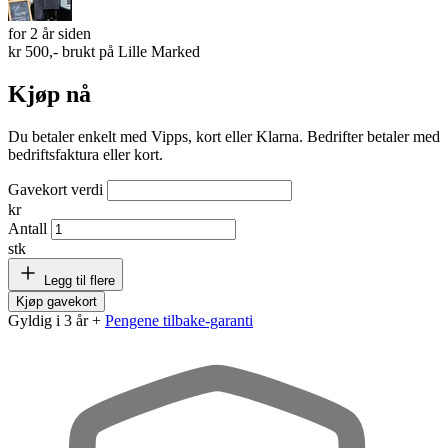
for 2 år siden
kr 500,- brukt på
Lille Marked
Kjøp nå
Du betaler enkelt med Vipps, kort eller Klarna. Bedrifter betaler med
bedriftsfaktura eller kort.
Gavekort verdi
kr
Antall
stk
Legg til flere
Kjøp gavekort
Gyldig i 3 år +
Pengene tilbake-garanti