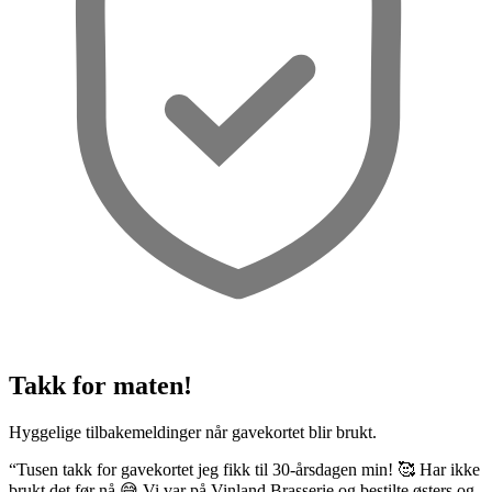
Takk for maten!
Hyggelige tilbakemeldinger når gavekortet blir brukt.
“Tusen takk for gavekortet jeg fikk til 30-årsdagen min! 🥰 Har ikke
brukt det før nå 😅 Vi var på Vinland Brasserie og bestilte østers og