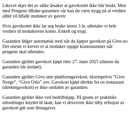
Likevel skjer det av ulike årsaker at gavekortet ikke blir brukt. Men
med Pengene tilbake-garantien vår kan du være trygg på at verdien
alltid vil tilfalle mottaker av gaven:
Hvis gavekortet ikke lar seg bruke innen 3 år, utbetaler vi hele
verdien til mottakerens konto. Enkelt og trygt.
Garantien følger automatisk med når du kjøper gavekort på Givn.no.
Det eneste vi krever er at mottaker oppgir kontonummer når
pengene skal utbetales.
Garantien gjelder gavekort kjøpt etter 27. mars 2025 (datoen da
garantien ble innført).
Garantien gjelder Givn sine plattformgavekort, eksempelvis “Givn
Norge”, “Givn Oslo” osv. Gavekort kjøpt direkte fra en restaurant
(direktegavekort) er ikke omfattet av garantien.
Garantien gjelder ikke ved bedriftskjøp. På grunn av praktiske
utfordringer knyttet til skatt, kan vi dessverre ikke tilby refusjon av
gavekort gitt som firmagaver.