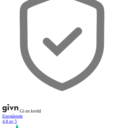
Gi en kveld
Enestående
4.8 av 5