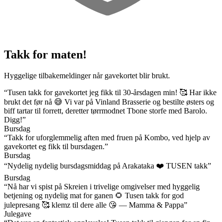
Takk for maten!
Hyggelige tilbakemeldinger når gavekortet blir brukt.
“Tusen takk for gavekortet jeg fikk til 30-årsdagen min! 🥰 Har ikke
brukt det før nå 😅 Vi var på Vinland Brasserie og bestilte østers og
biff tartar til forrett, deretter tørrmodnet Tbone storfe med Barolo.
Digg!”
Bursdag
“Takk for uforglemmelig aften med fruen på Kombo, ved hjelp av
gavekortet eg fikk til bursdagen.”
Bursdag
“Nydelig nydelig bursdagsmiddag på Arakataka ❤️ TUSEN takk”
Bursdag
“Nå har vi spist på Skreien i trivelige omgivelser med hyggelig
betjening og nydelig mat for ganen 🌻 Tusen takk for god
julepresang 🥰 klemz til dere alle 😘 — Mamma & Pappa”
Julegave