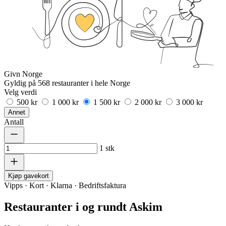
Givn Norge
Gyldig på 568 restauranter i hele Norge
Velg verdi
500 kr
1 000 kr
1 500 kr
2 000 kr
3 000 kr
Annet
Antall
1
stk
Kjøp gavekort
Vipps · Kort · Klarna · Bedriftsfaktura
Restauranter i og rundt Askim