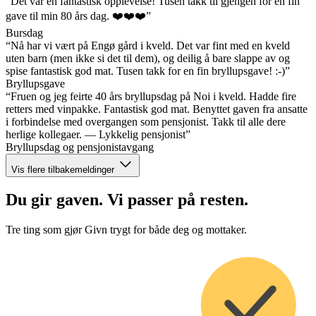
“Det var en fantastisk opplevelse! Tusen takk til gjengen for en fin
gave til min 80 års dag. ❤️❤️❤️”
Bursdag
“Nå har vi vært på Engø gård i kveld. Det var fint med en kveld
uten barn (men ikke si det til dem), og deilig å bare slappe av og
spise fantastisk god mat. Tusen takk for en fin bryllupsgave! :-)”
Bryllupsgave
“Fruen og jeg feirte 40 års bryllupsdag på Noi i kveld. Hadde fire
retters med vinpakke. Fantastisk god mat. Benyttet gaven fra ansatte
i forbindelse med overgangen som pensjonist. Takk til alle dere
herlige kollegaer. — Lykkelig pensjonist”
Bryllupsdag og pensjonistavgang
Vis flere tilbakemeldinger
Du gir gaven. Vi passer på resten.
Tre ting som gjør Givn trygt for både deg og mottaker.