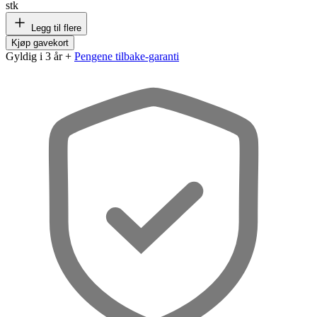
stk
Legg til flere
Kjøp gavekort
Gyldig i 3 år +
Pengene tilbake-garanti