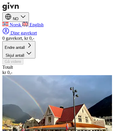
NO
Norsk
English
Dine gavekort
0 gavekort, kr 0,-
Endre antall
Skjul antall
Gå videre
Totalt
kr 0,-