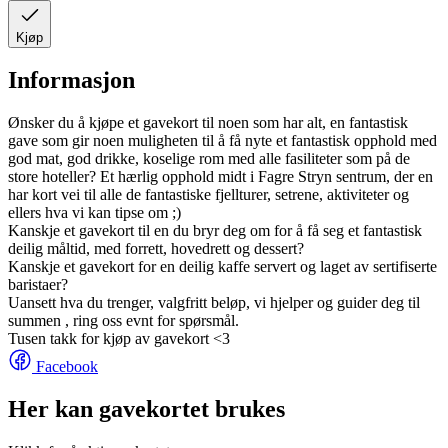
Kjøp
Informasjon
Ønsker du å kjøpe et gavekort til noen som har alt, en fantastisk
gave som gir noen muligheten til å få nyte et fantastisk opphold med
god mat, god drikke, koselige rom med alle fasiliteter som på de
store hoteller? Et hærlig opphold midt i Fagre Stryn sentrum, der en
har kort vei til alle de fantastiske fjellturer, setrene, aktiviteter og
ellers hva vi kan tipse om ;)
Kanskje et gavekort til en du bryr deg om for å få seg et fantastisk
deilig måltid, med forrett, hovedrett og dessert?
Kanskje et gavekort for en deilig kaffe servert og laget av sertifiserte
baristaer?
Uansett hva du trenger, valgfritt beløp, vi hjelper og guider deg til
summen , ring oss evnt for spørsmål.
Tusen takk for kjøp av gavekort <3
Facebook
Her kan gavekortet brukes