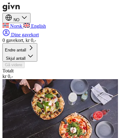
NO
Norsk
English
Dine gavekort
0 gavekort, kr 0,-
Endre antall
Skjul antall
Gå videre
Totalt
kr 0,-