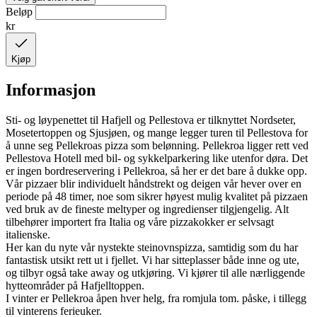
Beløp
kr
Kjøp
Informasjon
Sti- og løypenettet til Hafjell og Pellestova er tilknyttet Nordseter,
Mosetertoppen og Sjusjøen, og mange legger turen til Pellestova for
å unne seg Pellekroas pizza som belønning. Pellekroa ligger rett ved
Pellestova Hotell med bil- og sykkelparkering like utenfor døra. Det
er ingen bordreservering i Pellekroa, så her er det bare å dukke opp.
Vår pizzaer blir individuelt håndstrekt og deigen vår hever over en
periode på 48 timer, noe som sikrer høyest mulig kvalitet på pizzaen
ved bruk av de fineste meltyper og ingredienser tilgjengelig. Alt
tilbehører importert fra Italia og våre pizzakokker er selvsagt
italienske.
Her kan du nyte vår nystekte steinovnspizza, samtidig som du har
fantastisk utsikt rett ut i fjellet. Vi har sitteplasser både inne og ute,
og tilbyr også take away og utkjøring. Vi kjører til alle nærliggende
hytteområder på Hafjelltoppen.
I vinter er Pellekroa åpen hver helg, fra romjula tom. påske, i tillegg
til vinterens ferieuker.