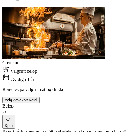
Gavekort
Valgfritt beløp
Gyldig i 1 år
Benyttes på valgfri mat og drikke.
Velg gavekort verdi
Beløp
kr
Kjøp
Basert på hva andre har gitt, anbefaler vi at du gir minimum
kr 750,-