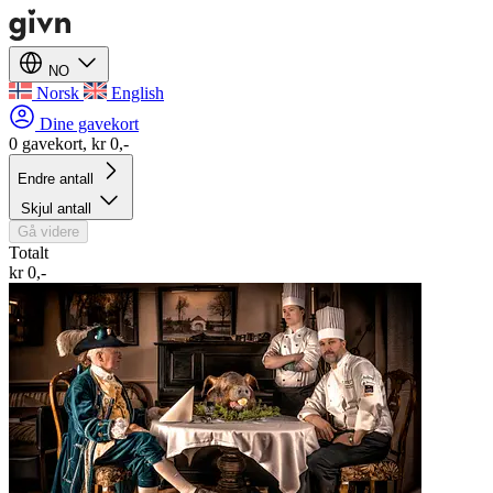
NO
Norsk
English
Dine gavekort
0 gavekort, kr 0,-
Endre antall
Skjul antall
Gå videre
Totalt
kr 0,-