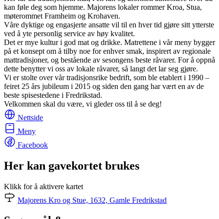
kan føle deg som hjemme. Majorens lokaler rommer Kroa, Stua,
møterommet Framheim og Krohaven.
Våre dyktige og engasjerte ansatte vil til en hver tid gjøre sitt ytterste
ved å yte personlig service av høy kvalitet.
Det er mye kultur i god mat og drikke. Matrettene i vår meny bygger
på et konsept om å tilby noe for enhver smak, inspirert av regionale
mattradisjoner, og bestående av sesongens beste råvarer. For å oppnå
dette benytter vi oss av lokale råvarer, så langt det lar seg gjøre.
Vi er stolte over vår tradisjonsrike bedrift, som ble etablert i 1990 –
feiret 25 års jubileum i 2015 og siden den gang har vært en av de
beste spisestedene i Fredrikstad.
Velkommen skal du være, vi gleder oss til å se deg!
Nettside
Meny
Facebook
Her kan gavekortet brukes
Klikk for å aktivere kartet
Majorens Kro og Stue, 1632, Gamle Fredrikstad