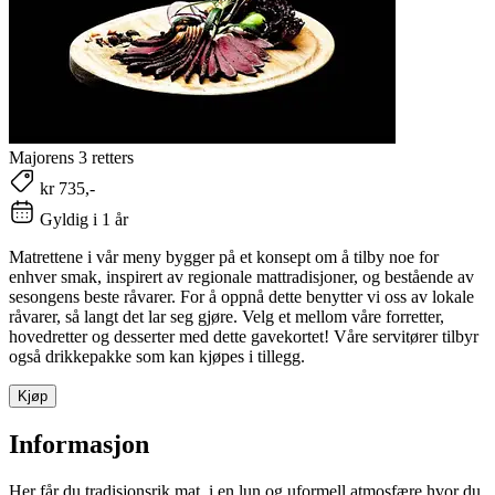
Majorens 3 retters
kr 735,-
Gyldig i 1 år
Matrettene i vår meny bygger på et konsept om å tilby noe for
enhver smak, inspirert av regionale mattradisjoner, og bestående av
sesongens beste råvarer. For å oppnå dette benytter vi oss av lokale
råvarer, så langt det lar seg gjøre. Velg et mellom våre forretter,
hovedretter og desserter med dette gavekortet! Våre servitører tilbyr
også drikkepakke som kan kjøpes i tillegg.
Kjøp
Informasjon
Her får du tradisjonsrik mat, i en lun og uformell atmosfære hvor du