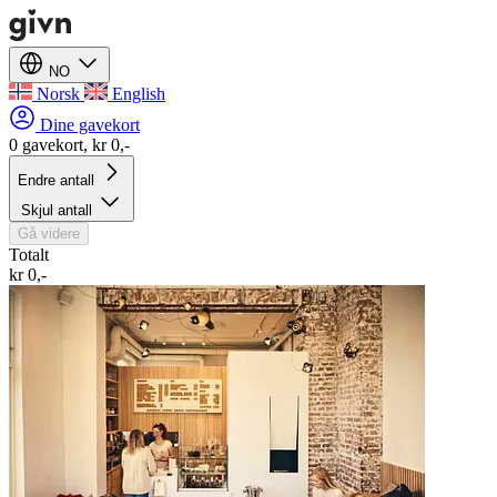
NO
Norsk
English
Dine gavekort
0 gavekort, kr 0,-
Endre antall
Skjul antall
Gå videre
Totalt
kr 0,-