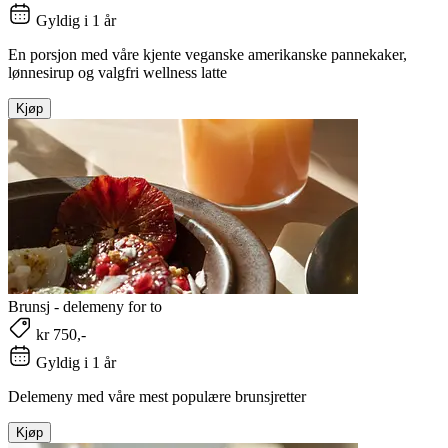
Gyldig i 1 år
En porsjon med våre kjente veganske amerikanske pannekaker,
lønnesirup og valgfri wellness latte
Kjøp
Brunsj - delemeny for to
kr 750,-
Gyldig i 1 år
Delemeny med våre mest populære brunsjretter
Kjøp