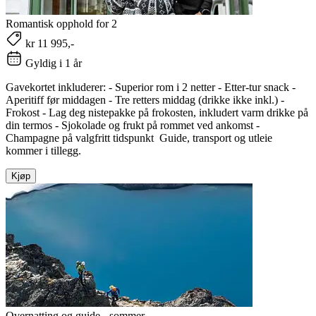
Romantisk opphold for 2
kr 11 995,-
Gyldig i 1 år
Gavekortet inkluderer: - Superior rom i 2 netter - Etter-tur snack -
Aperitiff før middagen - Tre retters middag (drikke ikke inkl.) -
Frokost - Lag deg nistepakke på frokosten, inkludert varm drikke på
din termos - Sjokolade og frukt på rommet ved ankomst -
Champagne på valgfritt tidspunkt ‍ Guide, transport og utleie
kommer i tillegg.
Kjøp
Overnatting og guide - sommer