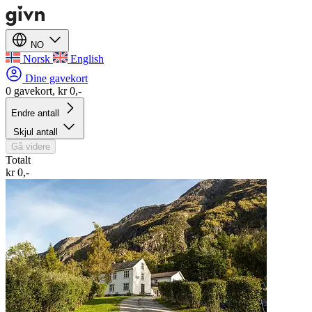
NO
Norsk
English
Dine gavekort
0 gavekort, kr 0,-
Endre antall
Skjul antall
Gå videre
Totalt
kr 0,-