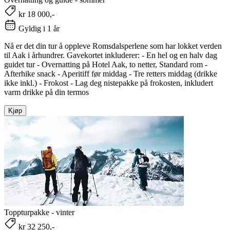
kr 18 000,-
Gyldig i 1 år
Nå er det din tur å oppleve Romsdalsperlene som har lokket verden
til Aak i århundrer. Gavekortet inkluderer: - En hel og en halv dag
guidet tur - Overnatting på Hotel Aak, to netter, Standard rom -
Afterhike snack - Aperitiff før middag - Tre retters middag (drikke
ikke inkl.) - Frokost - Lag deg nistepakke på frokosten, inkludert
varm drikke på din termos
Kjøp
Toppturpakke - vinter
kr 32 250,-