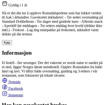
Gyldig i 1 år
Nå er det din tur å oppleve Romsdalsperlene som har lokket verden
til Aak i århundrer. Gavekortet inkluderer: - Tre netter overnatting på
Standard Dobbeltrom - Tre dager med guidede turer - Afterski snack
- Aperitiff før middagen - Tre retters middag hver kveld (drikke ikke
inkl.) - Frokost - Lag deg nistepakke på frokosten, inkludert varm
drikke på din termos
Kjøp
Informasjon
Et hotell - fire sesonger. Der det vakreste av norsk natur er samlet på
et sted, ligger Norges første turisthotell. Opplev Romsdalen fra både
høyt og lavt. Vi tilbyr både overnatting, guiding og 3-retters i vår
restaurant, som fokuserer på lokale råvarer.
Nettside
Facebook
Instagram
Her kan gavekortet brukes