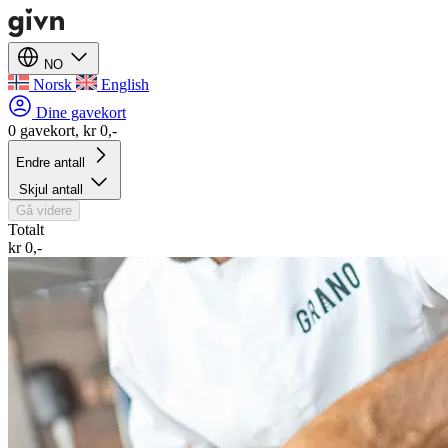
NO
Norsk
English
Dine gavekort
0 gavekort, kr 0,-
Endre antall
Skjul antall
Gå videre
Totalt
kr 0,-