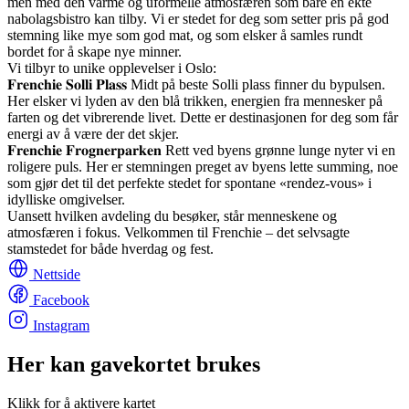
men med den varme og uformelle atmosfæren som bare en ekte
nabolagsbistro kan tilby. Vi er stedet for deg som setter pris på god
stemning like mye som god mat, og som elsker å samles rundt
bordet for å skape nye minner.
Vi tilbyr to unike opplevelser i Oslo:
𝐅𝐫𝐞𝐧𝐜𝐡𝐢𝐞 𝐒𝐨𝐥𝐥𝐢 𝐏𝐥𝐚𝐬𝐬 Midt på beste Solli plass finner du bypulsen.
Her elsker vi lyden av den blå trikken, energien fra mennesker på
farten og det vibrerende livet. Dette er destinasjonen for deg som får
energi av å være der det skjer.
𝐅𝐫𝐞𝐧𝐜𝐡𝐢𝐞 𝐅𝐫𝐨𝐠𝐧𝐞𝐫𝐩𝐚𝐫𝐤𝐞𝐧 Rett ved byens grønne lunge nyter vi en
roligere puls. Her er stemningen preget av byens lette summing, noe
som gjør det til det perfekte stedet for spontane «rendez-vous» i
idylliske omgivelser.
Uansett hvilken avdeling du besøker, står menneskene og
atmosfæren i fokus. Velkommen til Frenchie – det selvsagte
stamstedet for både hverdag og fest.
Nettside
Facebook
Instagram
Her kan gavekortet brukes
Klikk for å aktivere kartet