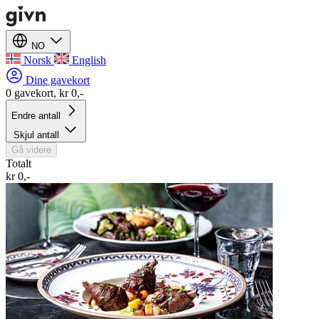
NO
Norsk
English
Dine gavekort
0 gavekort, kr 0,-
Endre antall
Skjul antall
Gå videre
Totalt
kr 0,-