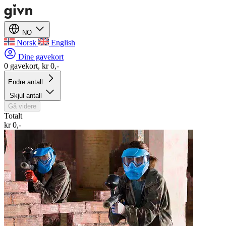
NO
Norsk
English
Dine gavekort
0 gavekort, kr 0,-
Endre antall
Skjul antall
Gå videre
Totalt
kr 0,-