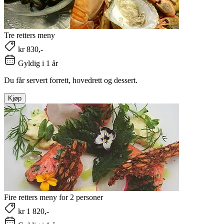
Tre retters meny
kr 830,-
Gyldig i 1 år
Du får servert forrett, hovedrett og dessert.
Kjøp
Fire retters meny for 2 personer
kr 1 820,-