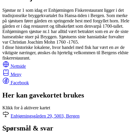
Sjøstue nr 1 som idag er Enhjørningen Fiskerestaurant ligger i det
tradisjonsrike bryggekvartalet fra Hansa-tiden i Bergen. Som merke
på sjøstuen fører gården en springende hest med forgyllet horn. Hele
gården er i dag restaurert og tilbakeført som denvarpå 1700-tallet.
Enhjørningen sjøstue nr.1 har alltid vært betraktet som en av de siste
hanseatiske stuer på Bryggen. Sjøstuens siste hansiatiske forvalter
var Christian Joachim Mohn 1760 -1765.
I disse historiske lokalene, hvor handel med fisk har vært en av de
viktigste næringer, ønskes du hjertelig velkommen til Bergens eldste
fiskerestaurant.
Nettside
Meny
Facebook
Her kan gavekortet brukes
Klikk for å aktivere kartet
Enhjørningsgården 29, 5003, Bergen
Spørsmål & svar