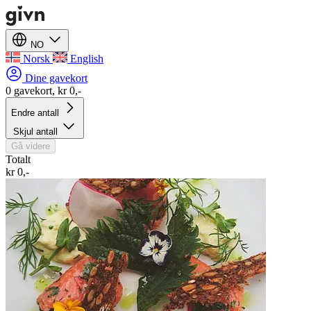
NO
Norsk
English
Dine gavekort
0 gavekort, kr 0,-
Endre antall
Skjul antall
Gå videre
Totalt
kr 0,-