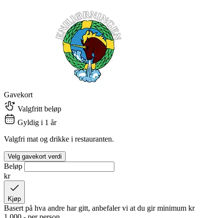
Gavekort
Valgfritt beløp
Gyldig i 1 år
Valgfri mat og drikke i restauranten.
Velg gavekort verdi
Beløp
kr
Kjøp
Basert på hva andre har gitt, anbefaler vi at du gir minimum
kr
1 000,-
per person.