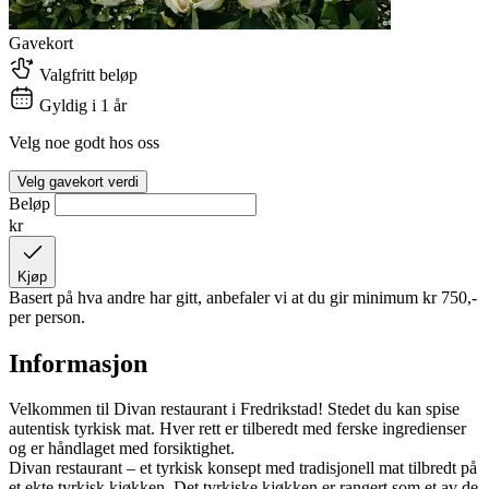
Gavekort
Valgfritt beløp
Gyldig i 1 år
Velg noe godt hos oss
Velg gavekort verdi
Beløp
kr
Kjøp
Basert på hva andre har gitt, anbefaler vi at du gir minimum
kr 750,-
per person.
Informasjon
Velkommen til Divan restaurant i Fredrikstad! Stedet du kan spise
autentisk tyrkisk mat. Hver rett er tilberedt med ferske ingredienser
og er håndlaget med forsiktighet.
Divan restaurant – et tyrkisk konsept med tradisjonell mat tilbredt på
et ekte tyrkisk kjøkken. Det tyrkiske kjøkken er rangert som et av de