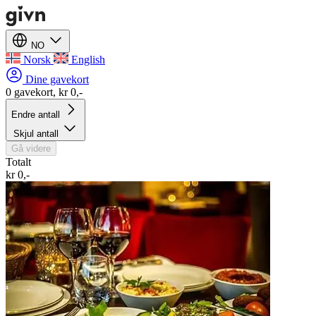
NO
Norsk
English
Dine gavekort
0 gavekort, kr 0,-
Endre antall
Skjul antall
Gå videre
Totalt
kr 0,-