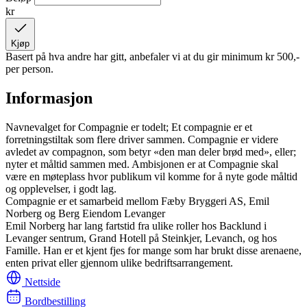
kr
Kjøp
Basert på hva andre har gitt, anbefaler vi at du gir minimum
kr 500,-
per person.
Informasjon
Navnevalget for Compagnie er todelt; Et compagnie er et
forretningstiltak som flere driver sammen. Compagnie er videre
avledet av compagnon, som betyr «den man deler brød med», eller;
nyter et måltid sammen med. Ambisjonen er at Compagnie skal
være en møteplass hvor publikum vil komme for å nyte gode måltid
og opplevelser, i godt lag.
Compagnie er et samarbeid mellom Fæby Bryggeri AS, Emil
Norberg og Berg Eiendom Levanger
Emil Norberg har lang fartstid fra ulike roller hos Backlund i
Levanger sentrum, Grand Hotell på Steinkjer, Levanch, og hos
Famille. Han er et kjent fjes for mange som har brukt disse arenaene,
enten privat eller gjennom ulike bedriftsarrangement.
Nettside
Bordbestilling