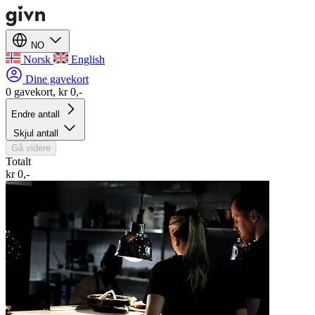
NO
Norsk
English
Dine gavekort
0 gavekort, kr 0,-
Endre antall
Skjul antall
Gå videre
Totalt
kr 0,-