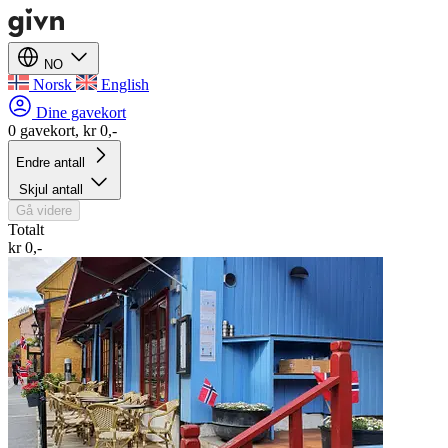
NO
Norsk
English
Dine gavekort
0 gavekort, kr 0,-
Endre antall
Skjul antall
Gå videre
Totalt
kr 0,-