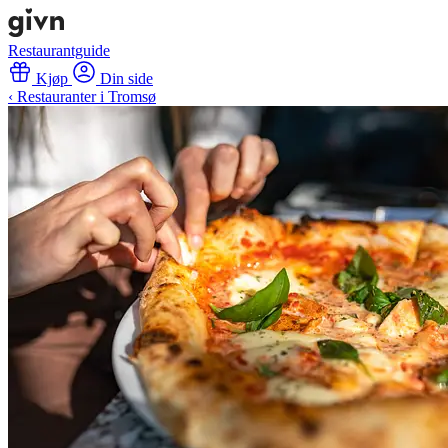
Restaurantguide
Kjøp
Din side
‹ Restauranter i Tromsø