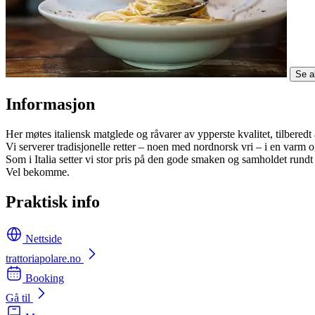
Se al
Informasjon
Her møtes italiensk matglede og råvarer av ypperste kvalitet, tilberedt
Vi serverer tradisjonelle retter – noen med nordnorsk vri – i en varm 
Som i Italia setter vi stor pris på den gode smaken og samholdet rundt b
Vel bekomme.
Praktisk info
Nettside
trattoriapolare.no
Booking
Gå til