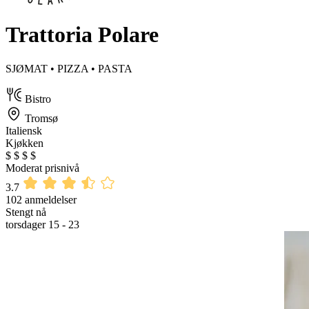
Trattoria Polare
SJØMAT • PIZZA • PASTA
Bistro
Tromsø
Italiensk
Kjøkken
$
$
$
$
Moderat prisnivå
3.7
102 anmeldelser
Stengt nå
torsdager 15 - 23