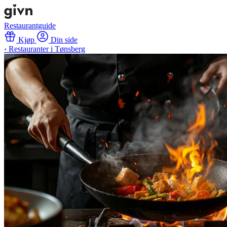
Restaurantguide
Kjøp
Din side
‹ Restauranter i Tønsberg