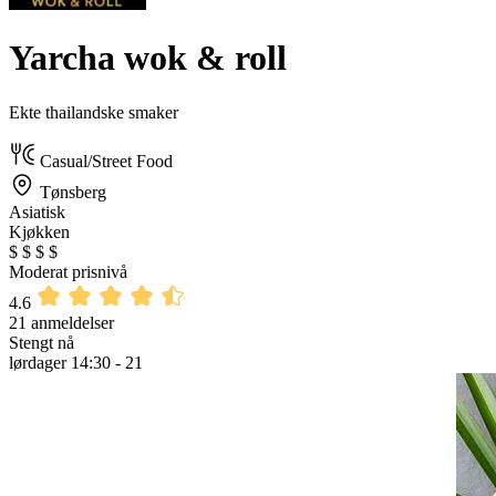
Yarcha wok & roll
Ekte thailandske smaker
Casual/Street Food
Tønsberg
Asiatisk
Kjøkken
$
$
$
$
Moderat prisnivå
4.6
21 anmeldelser
Stengt nå
lørdager 14:30 - 21