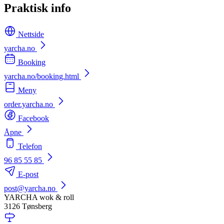
Praktisk info
Nettside
yarcha.no
Booking
yarcha.no/booking.html
Meny
order.yarcha.no
Facebook
Åpne
Telefon
96 85 55 85
E-post
post@yarcha.no
YARCHA wok & roll
3126 Tønsberg