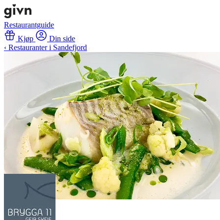
Restaurantguide
Kjøp
Din side
‹ Restauranter i Sandefjord