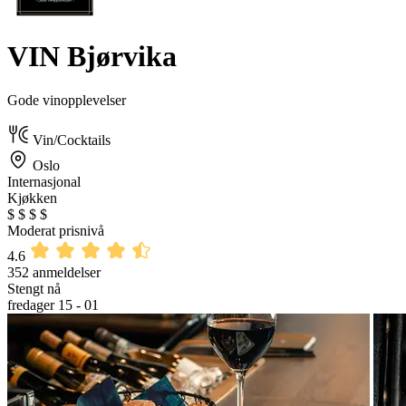
VIN Bjørvika
Gode vinopplevelser
Vin/Cocktails
Oslo
Internasjonal
Kjøkken
$
$
$
$
Moderat prisnivå
4.6
352 anmeldelser
Stengt nå
fredager 15 - 01