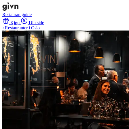
Restaurantguide
Kjøp
Din side
‹ Restauranter i Oslo