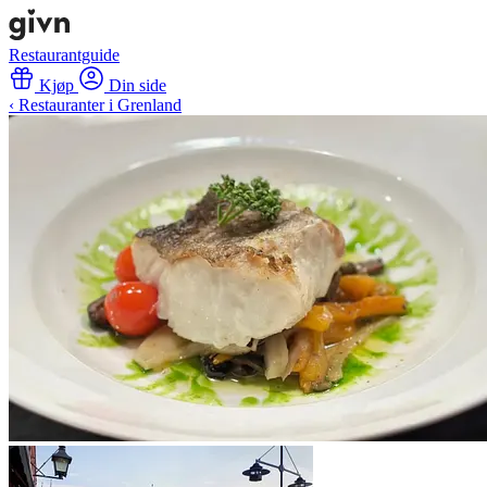
Restaurantguide
Kjøp
Din side
‹ Restauranter i Grenland