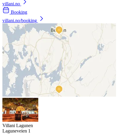
villani.no
Booking
villani.no/booking
Villani Lagunen
Laguneveien 1