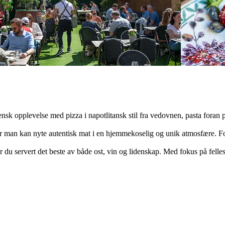
liensk opplevelse med pizza i napotlitansk stil fra vedovnen, pasta fora
vor man kan nyte autentisk mat i en hjemmekoselig og unik atmosfære. Forde
 får du servert det beste av både ost, vin og lidenskap. Med fokus på fell