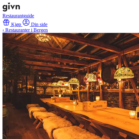
Restaurantguide
Kjøp
Din side
‹ Restauranter i Bergen