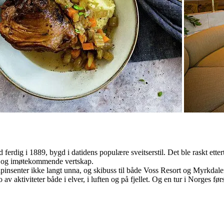
od ferdig i 1889, bygd i datidens populære sveitserstil. Det ble raskt ette
sal og imøtekommende vertskap.
nsenter ikke langt unna, og skibuss til både Voss Resort og Myrkdalen S
v aktiviteter både i elver, i luften og på fjellet. Og en tur i Norges fø