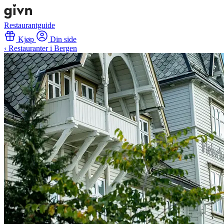
Restaurantguide
Kjøp
Din side
‹ Restauranter i Bergen