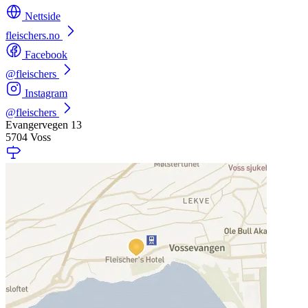
Nettside
fleischers.no
Facebook
@fleischers
Instagram
@fleischers
Evangervegen 13
5704 Voss