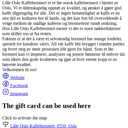
Lille Oslo Kaffebrenneri er et lite norsk kaffebrenneri i hjertet av
Oslo. Vi er lidenskapelig opptatt av kvalitet, og ønsker å gjøre god
kaffe tilgjengelig for alle. Det er ingen hemmelighet at kaffe er en
stor del av kulturen her til lands, og det kan fort bli overveldende å
velge mellom de utallige kaféene og brenneriene rundt omkring.
Hos Lille Oslo Kaffebrenneri mener vi det er noen nøkkelfaktorer
som skiller oss ut fra resten.
Faktum er at det å være et selvstendig brenneri har mange fordeler,
spesielt for kundene våres. All vår kaffe blir brygget i mindre partier,
og hvert steg av røste prosessen blir gjort for hånd. Som et lite
brenneri kan vi inspisere, analysere og justere bønnene til enhver tid,
som sikrer den gode kvaliteten og gjør at hver eneste kopp er av
høyeste kvalitet.
Velkommen til oss!
Website
Facebook
Instagram
The gift card can be used here
Click to activate the map
Lille Oslo Kaffebrenneri, 0550, Oslo