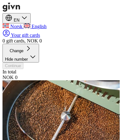
EN
Norsk
English
Your gift cards
0 gift cards, NOK 0
Change
Hide number
Continue
In total
NOK 0