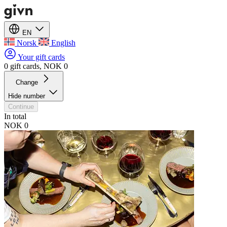
EN
Norsk
English
Your gift cards
0 gift cards, NOK 0
Change
Hide number
Continue
In total
NOK 0