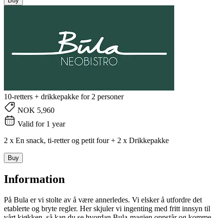
Buy
10-retters + drikkepakke for 2 personer
NOK 5,960
Valid for 1 year
2 x En snack, ti-retter og petit four + 2 x Drikkepakke
Buy
Information
På Bula er vi stolte av å være annerledes. Vi elsker å utfordre det
etablerte og bryte regler. Her skjuler vi ingenting med fritt innsyn til
vårt kjøkken, så kan du se hvordan Bula-magien oppstår og komme