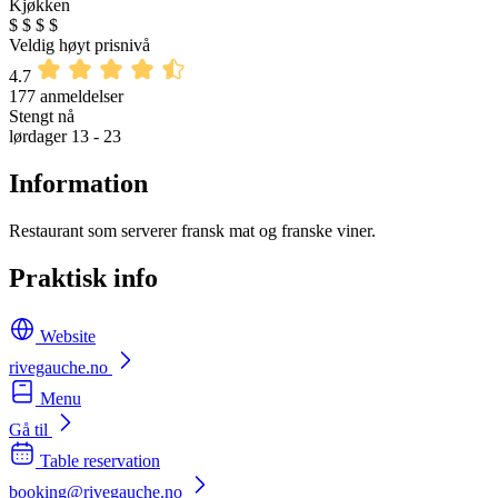
Kjøkken
$
$
$
$
Veldig høyt prisnivå
4.7
177 anmeldelser
Stengt nå
lørdager 13 - 23
Information
Restaurant som serverer fransk mat og franske viner.
Praktisk info
Website
rivegauche.no
Menu
Gå til
Table reservation
booking@rivegauche.no