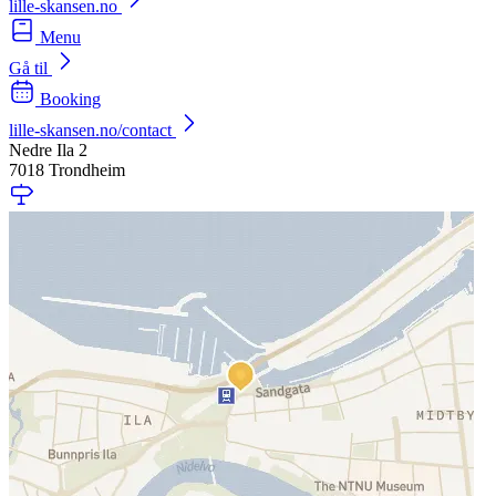
lille-skansen.no
Menu
Gå til
Booking
lille-skansen.no/contact
Nedre Ila 2
7018 Trondheim