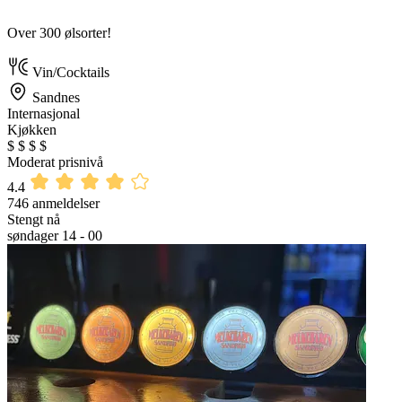
Over 300 ølsorter!
Vin/Cocktails
Sandnes
Internasjonal
Kjøkken
$
$
$
$
Moderat prisnivå
4.4
746 anmeldelser
Stengt nå
søndager 14 - 00