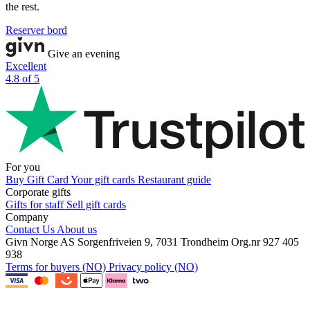
the rest.
Reserver bord
Give an evening
Excellent
4.8 of 5
For you
Buy Gift Card
Your gift cards
Restaurant guide
Corporate gifts
Gifts for staff
Sell gift cards
Company
Contact Us
About us
Givn Norge AS
Sorgenfriveien 9, 7031 Trondheim
Org.nr 927 405
938
Terms for buyers (NO)
Privacy policy (NO)