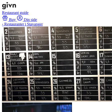
Restaurant guide
Buy
Din side
‹ Restauranter i Stavanger