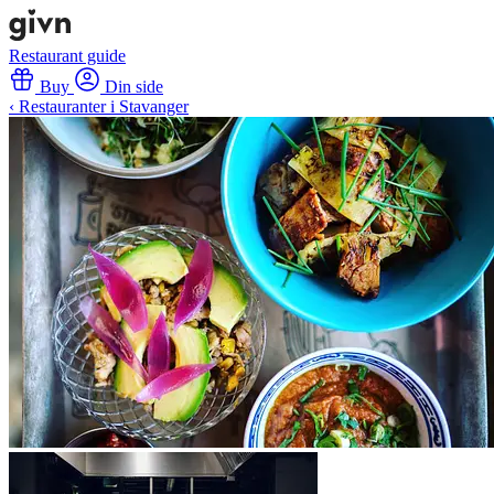
Restaurant guide
Buy
Din side
‹ Restauranter i Stavanger