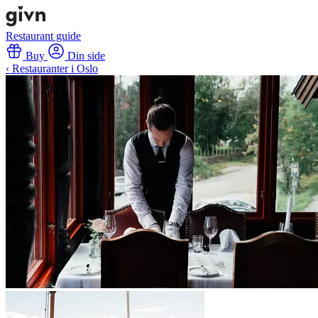
Restaurant guide
Buy
Din side
‹ Restauranter i Oslo