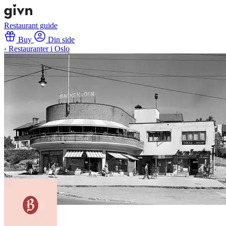
Restaurant guide
Buy
Din side
‹ Restauranter i Oslo