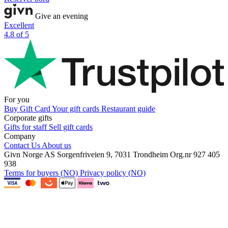
Give an evening
Excellent
4.8 of 5
For you
Buy Gift Card
Your gift cards
Restaurant guide
Corporate gifts
Gifts for staff
Sell gift cards
Company
Contact Us
About us
Givn Norge AS
Sorgenfriveien 9, 7031 Trondheim
Org.nr 927 405
938
Terms for buyers (NO)
Privacy policy (NO)