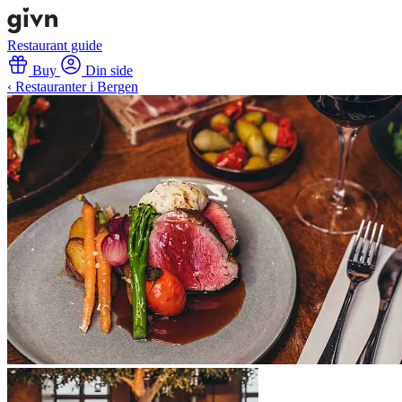
Restaurant guide
Buy
Din side
‹ Restauranter i Bergen