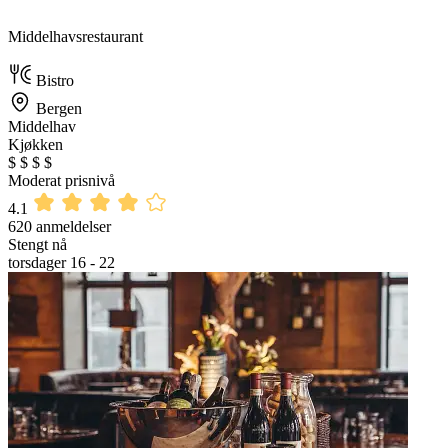
Middelhavsrestaurant
Bistro
Bergen
Middelhav
Kjøkken
$
$
$
$
Moderat prisnivå
4.1
620 anmeldelser
Stengt nå
torsdager 16 - 22