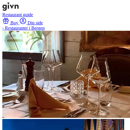
Restaurant guide
Buy
Din side
‹ Restauranter i Bergen