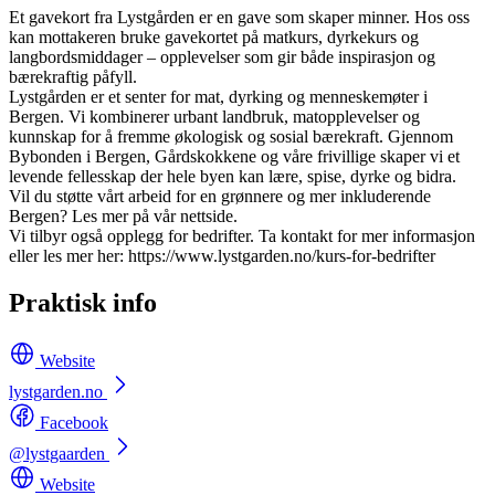
Et gavekort fra Lystgården er en gave som skaper minner. Hos oss
kan mottakeren bruke gavekortet på matkurs, dyrkekurs og
langbordsmiddager – opplevelser som gir både inspirasjon og
bærekraftig påfyll.
Lystgården er et senter for mat, dyrking og menneskemøter i
Bergen. Vi kombinerer urbant landbruk, matopplevelser og
kunnskap for å fremme økologisk og sosial bærekraft. Gjennom
Bybonden i Bergen, Gårdskokkene og våre frivillige skaper vi et
levende fellesskap der hele byen kan lære, spise, dyrke og bidra.
Vil du støtte vårt arbeid for en grønnere og mer inkluderende
Bergen? Les mer på vår nettside.
Vi tilbyr også opplegg for bedrifter. Ta kontakt for mer informasjon
eller les mer her: https://www.lystgarden.no/kurs-for-bedrifter
Praktisk info
Website
lystgarden.no
Facebook
@lystgaarden
Website