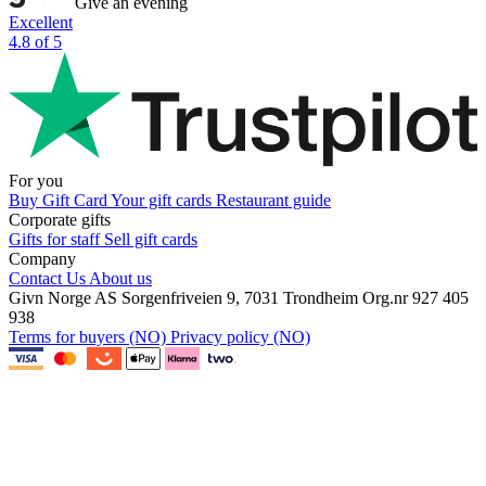
Give an evening
Excellent
4.8 of 5
For you
Buy Gift Card
Your gift cards
Restaurant guide
Corporate gifts
Gifts for staff
Sell gift cards
Company
Contact Us
About us
Givn Norge AS
Sorgenfriveien 9, 7031 Trondheim
Org.nr 927 405
938
Terms for buyers (NO)
Privacy policy (NO)