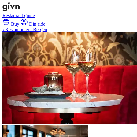
Restaurant guide
Buy
Din side
‹ Restauranter i Bergen