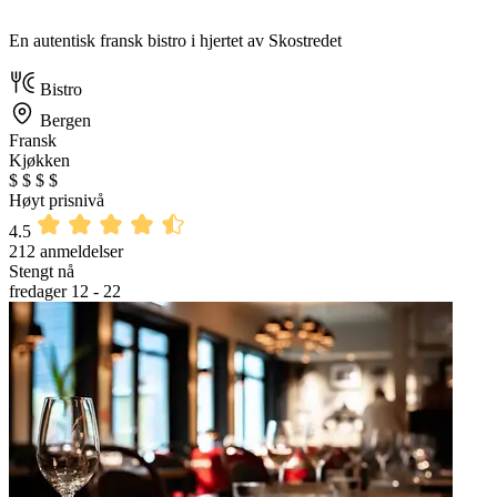
En autentisk fransk bistro i hjertet av Skostredet
Bistro
Bergen
Fransk
Kjøkken
$
$
$
$
Høyt prisnivå
4.5
212 anmeldelser
Stengt nå
fredager 12 - 22