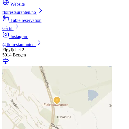
Website
floirestauranten.no
Table reservation
Gå til
Instagram
@floirestauranten
Fløyfjellet 2
5014 Bergen