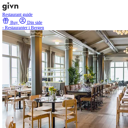
Restaurant guide
Buy
Din side
‹ Restauranter i Bergen